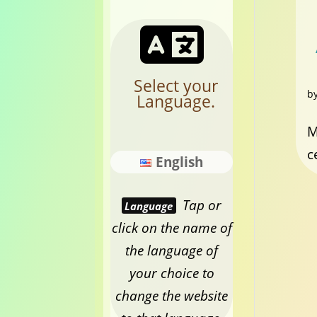
Select your
b
Language.
M
c
English
Tap or
Language
click on the name of
the language of
your choice to
change the website